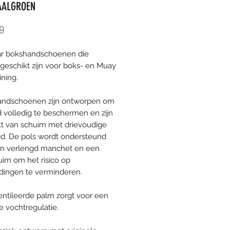
AALGROEN
Prijs
9
ar bokshandschoenen die
 geschikt zijn voor boks- en Muay
ining.
andschoenen zijn ontworpen om
 volledig te beschermen en zijn
 van schuim met drievoudige
id. De pols wordt ondersteund
en verlengd manchet en een
uim om het risico op
ingen te verminderen.
ntileerde palm zorgt voor een
e vochtregulatie.