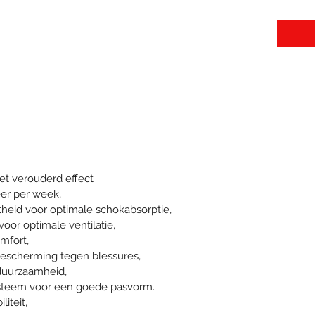
et verouderd effect
eer per week,
heid voor optimale schokabsorptie,
oor optimale ventilatie,
mfort,
bescherming tegen blessures,
duurzaamheid,
ysteem voor een goede pasvorm.
iteit,