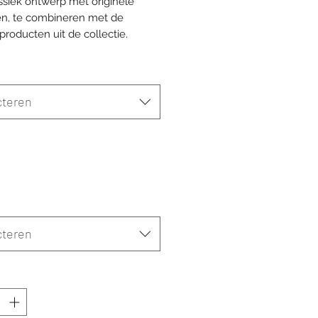
ssiek ontwerp met originele
n, te combineren met de
producten uit de collectie.
cteren
cteren