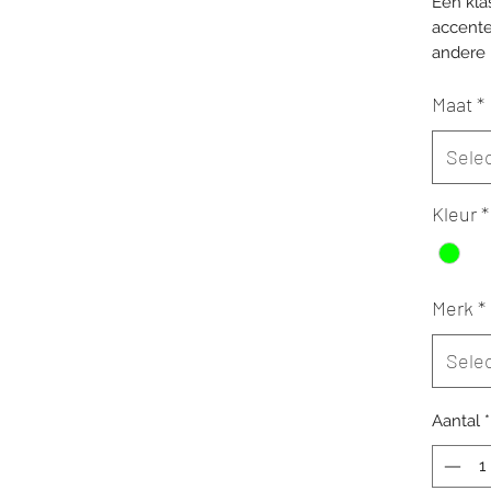
Een kla
accente
andere 
Maat
*
Sele
Kleur
*
Merk
*
Sele
Aantal
*