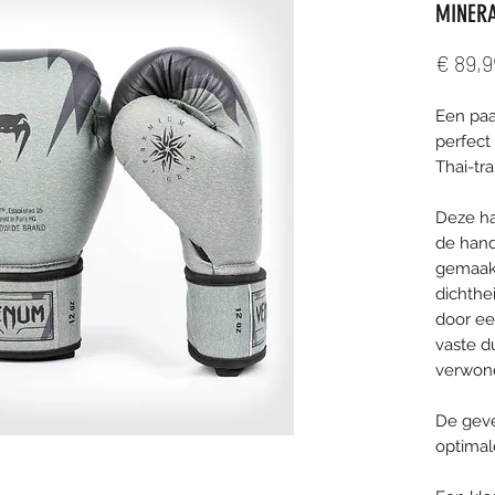
MINER
€ 89,9
Een pa
perfect
Thai-tra
Deze h
de hand
gemaakt
dichthe
door e
vaste d
verwond
De geve
optimal