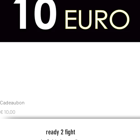
Cadeaubon
Prijs
€ 10,00
ready 2 fight