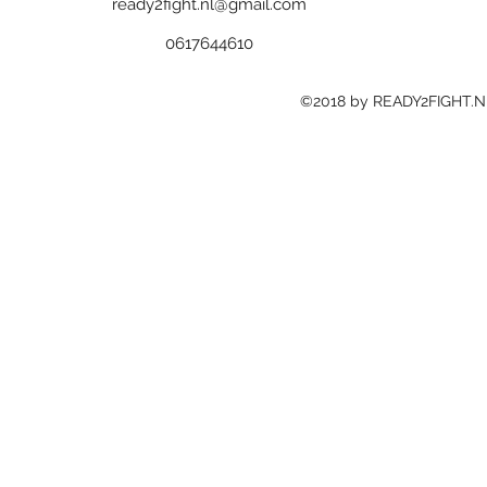
ready2fight.nl@gmail.com
0617644610
©2018 by READY2FIGHT.N